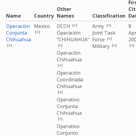
Fir
Other
Ci
Name
Country
Names
Classification
Da
[+]
[+]
Operación
Mexico
OCCH
Army
8
[+]
Conjunta
Operación
Joint Task
Apr
[+]
Chihuahua
"CHIHUAHUA"
Force
20
[+]
[+]
[+]
[+]
Military
Operación
Chihuahua
[+]
Operación
Coordinada
Chihuahua
[+]
Operativo
Conjunta
Chihuahua
[+]
Operativo
Conjunto