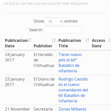
record to see the sources used for that data point.
Show
entries
Search:
Publication
Publication
Access
Date
Publisher
Title
Date
24 January
El Heraldo
Tiene nuevo
2017
de
jefe el 66°
Chihuahua
Batallón de
infantería
23 January
El Diario de
Rodrigo Castillo
2017
Chihuahua
es el nuevo
comandante del
66 Batallón de
Infantería
21 November
Secretaría
Zonas Miltares