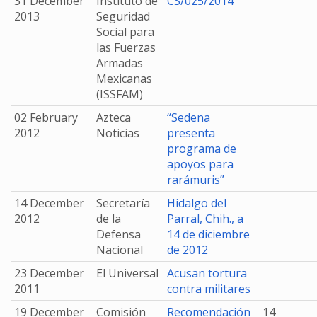
31 December
Instituto de
CS/025/2014
2013
Seguridad
Social para
las Fuerzas
Armadas
Mexicanas
(ISSFAM)
02 February
Azteca
“Sedena
2012
Noticias
presenta
programa de
apoyos para
rarámuris”
14 December
Secretaría
Hidalgo del
2012
de la
Parral, Chih., a
Defensa
14 de diciembre
Nacional
de 2012
23 December
El Universal
Acusan tortura
2011
contra militares
19 December
Comisión
Recomendación
14