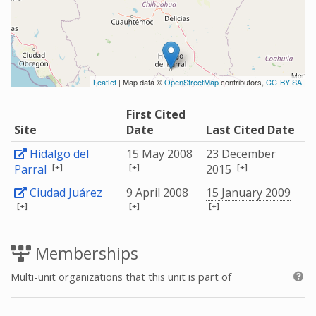
Leaflet
| Map data ©
OpenStreetMap
contributors,
CC-BY-SA
First Cited
Site
Date
Last Cited Date
Hidalgo del
15 May 2008
23 December
[+]
[+]
[+]
Parral
2015
Ciudad Juárez
9 April 2008
15 January 2009
[+]
[+]
[+]
Memberships
Multi-unit organizations that this unit is part of