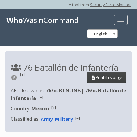
A tool from
Security Force Monitor
Who
WasInCommand
Toggle
naviga
English
76 Batallón de Infantería
[+]
Print this page
Also known as:
76/o. BTN. INF.
|
76/o. Batallón de
[+]
Infantería
[+]
Country:
Mexico
Classified as:
[+]
Army
Military