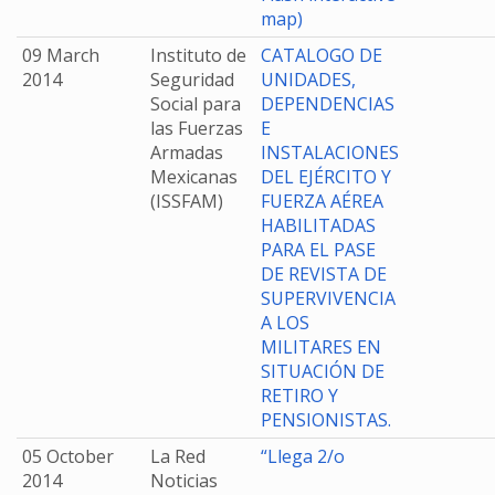
map)
09 March
Instituto de
CATALOGO DE
2014
Seguridad
UNIDADES,
Social para
DEPENDENCIAS
las Fuerzas
E
Armadas
INSTALACIONES
Mexicanas
DEL EJÉRCITO Y
(ISSFAM)
FUERZA AÉREA
HABILITADAS
PARA EL PASE
DE REVISTA DE
SUPERVIVENCIA
A LOS
MILITARES EN
SITUACIÓN DE
RETIRO Y
PENSIONISTAS.
05 October
La Red
“Llega 2/o
2014
Noticias