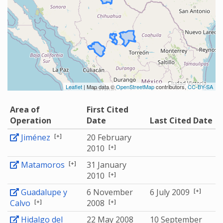
Leaflet
| Map data ©
OpenStreetMap
contributors,
CC-BY-SA
Area of
First Cited
Operation
Date
Last Cited Date
[+]
Jiménez
20 February
[+]
2010
[+]
Matamoros
31 January
[+]
2010
[+]
Guadalupe y
6 November
6 July 2009
[+]
[+]
Calvo
2008
Hidalgo del
22 May 2008
10 September