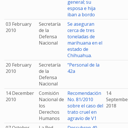
general; su
esposa e hija
iban a bordo
03 February
Secretaría
Se aseguran
2010
de la
cerca de tres
Defensa
toneladas de
Nacional
marihuana en el
estado de
Chihuahua.
20 February
Secretaría
“Personal de la
2010
de la
42a
Defensa
Nacional
14 December
Comisión
Recomendación
14
2010
Nacional de
No. 81/2010
Septembe
los
sobre el caso del
2018
Derechos
trato cruel en
Humanos
agravio de V1
07 October
La Red
Descubren 40