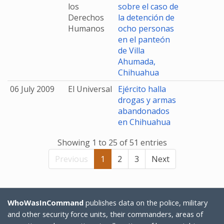
los
sobre el caso de
Derechos
la detención de
Humanos
ocho personas
en el panteón
de Villa
Ahumada,
Chihuahua
06 July 2009
El Universal
Ejército halla
drogas y armas
abandonados
en Chihuahua
Showing 1 to 25 of 51 entries
Previous
1
2
3
Next
WhoWasInCommand
publishes data on the police, military
and other security force units, their commanders, areas of