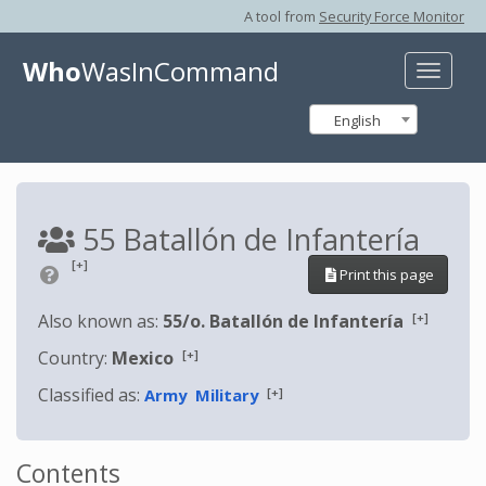
A tool from
Security Force Monitor
Who
WasInCommand
Toggle
naviga
English
55 Batallón de Infantería
[+]
Print this page
[+]
Also known as:
55/o. Batallón de Infantería
[+]
Country:
Mexico
Classified as:
[+]
Army
Military
Contents