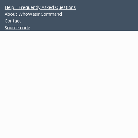
Help - Frequently Asked Questions
About WhoWasInCommand
Contact
Source code