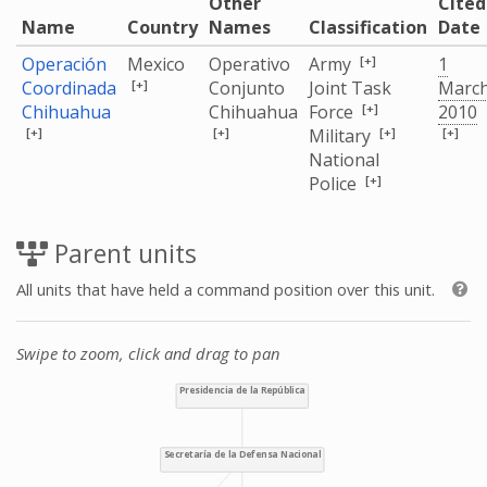
Other
Cited
Name
Country
Names
Classification
Date
[+]
Operación
Mexico
Operativo
Army
1
[+]
Coordinada
Conjunto
Joint Task
Marc
[+]
Chihuahua
Chihuahua
Force
2010
[+]
[+]
[+]
[+]
Military
National
[+]
Police
Parent units
All units that have held a command position over this unit.
Swipe to zoom, click and drag to pan