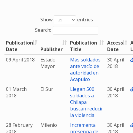
Show
entries
Search:
Publication
Publication
Access
A
Date
Publisher
Title
Date
L
09 April 2018
Estado
Más soldados
30 April
Mayor
ante vacío de
2018
autoridad en
Acapulco
01 March
El Sur
Llegan 500
30 April
2018
soldados a
2018
Chilapa;
buscan reducir
la violencia
28 February
Milenio
Incrementa
30 April
2018
presencia de
2018