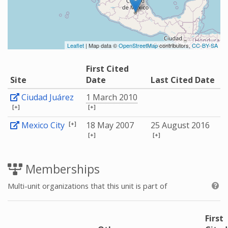
Leaflet
| Map data ©
OpenStreetMap
contributors,
CC-BY-SA
First Cited
Site
Date
Last Cited Date
Ciudad Juárez
1 March 2010
[+]
[+]
[+]
Mexico City
18 May 2007
25 August 2016
[+]
[+]
Memberships
Multi-unit organizations that this unit is part of
First