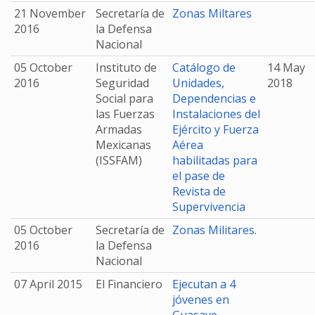
21 November
Secretaría de
Zonas Miltares
2016
la Defensa
Nacional
05 October
Instituto de
Catálogo de
14 May
2016
Seguridad
Unidades,
2018
Social para
Dependencias e
las Fuerzas
Instalaciones del
Armadas
Ejército y Fuerza
Mexicanas
Aérea
(ISSFAM)
habilitadas para
el pase de
Revista de
Supervivencia
05 October
Secretaría de
Zonas Militares.
2016
la Defensa
Nacional
07 April 2015
El Financiero
Ejecutan a 4
jóvenes en