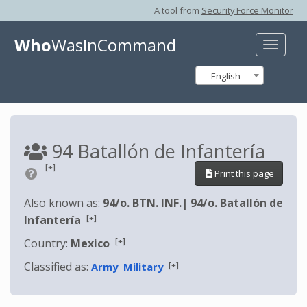
A tool from
Security Force Monitor
Who
WasInCommand
Toggle
naviga
English
94 Batallón de Infantería
[+]
Print this page
Also known as:
94/o. BTN. INF.
|
94/o. Batallón de
[+]
Infantería
[+]
Country:
Mexico
Classified as:
[+]
Army
Military