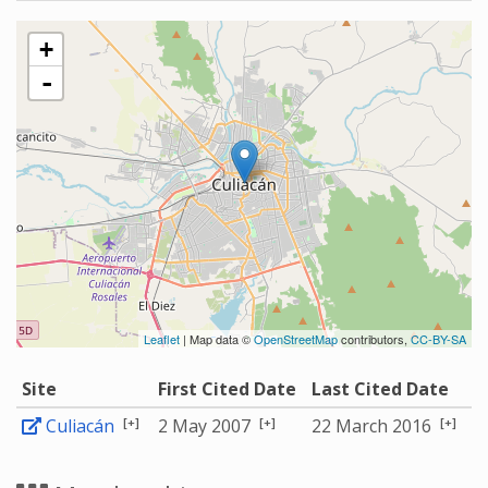
+
-
Leaflet
| Map data ©
OpenStreetMap
contributors,
CC-BY-SA
Site
First Cited Date
Last Cited Date
[+]
[+]
[+]
Culiacán
2 May 2007
22 March 2016