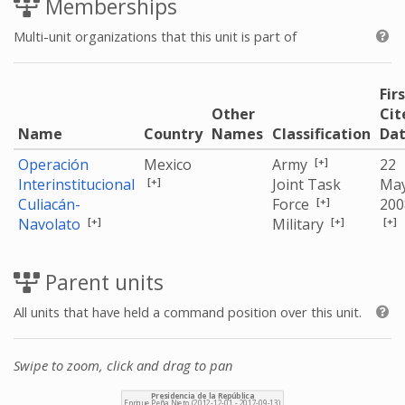
Memberships
Multi-unit organizations that this unit is part of
Fir
Other
Cit
Name
Country
Names
Classification
Da
[+]
Operación
Mexico
Army
22
[+]
Interinstitucional
Joint Task
Ma
[+]
Culiacán-
Force
200
[+]
[+]
[+]
Navolato
Military
Parent units
All units that have held a command position over this unit.
Swipe to zoom, click and drag to pan