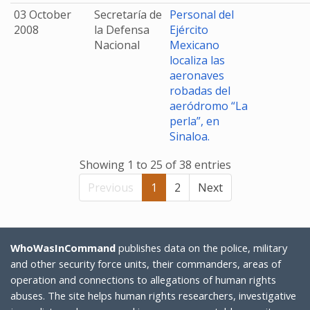
03 October
Secretaría de
Personal del
2008
la Defensa
Ejército
Nacional
Mexicano
localiza las
aeronaves
robadas del
aeródromo “La
perla”, en
Sinaloa.
Showing 1 to 25 of 38 entries
Previous
1
2
Next
WhoWasInCommand
publishes data on the police, military
and other security force units, their commanders, areas of
operation and connections to allegations of human rights
abuses. The site helps human rights researchers, investigative