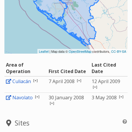
Leaflet
| Map data ©
OpenStreetMap
contributors,
CC-BY-SA
Area of
Last Cited
Operation
First Cited Date
Date
[+]
[+]
Culiacán
7 April 2008
12 April 2009
[+]
[+]
[+]
Navolato
30 January 2008
3 May 2008
[+]
Sites