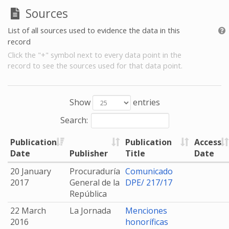
Sources
List of all sources used to evidence the data in this
record
Click the "+" symbol next to every data point in the
record to see the sources used for that data point.
Show
entries
Search:
Publication
Publication
Access
Date
Publisher
Title
Date
20 January
Procuraduría
Comunicado
2017
General de la
DPE/ 217/17
República
22 March
La Jornada
Menciones
2016
honoríficas