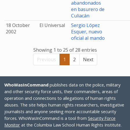
abandonados
en basurero de
Culiacán
18 October
El Universal
Sergio López
2002
Esquer, nuevo
oficial al mando
Showing 1 to 25 of 28 entries
Previous
1
2
Next
WhoWasInCommand
publishes data on the police, military
and other security force units, their commanders, areas of
operation and connections to allegations of human rights
abuses. The site helps human rights researchers, investigative
journalists and anyone seeking more accountable security
forces. WhoWasInCommand is a tool from
Security Force
Monitor
at the Columbia Law School Human Rights Institute.