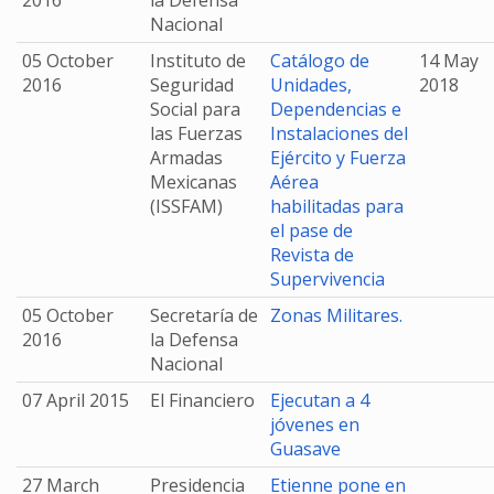
2016
la Defensa
Nacional
05 October
Instituto de
Catálogo de
14 May
2016
Seguridad
Unidades,
2018
Social para
Dependencias e
las Fuerzas
Instalaciones del
Armadas
Ejército y Fuerza
Mexicanas
Aérea
(ISSFAM)
habilitadas para
el pase de
Revista de
Supervivencia
05 October
Secretaría de
Zonas Militares.
2016
la Defensa
Nacional
07 April 2015
El Financiero
Ejecutan a 4
jóvenes en
Guasave
27 March
Presidencia
Etienne pone en