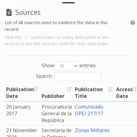
Sources
List of all sources used to evidence the data in this
record
Click the "+" symbol next to every data point in the
record to see the sources used for that data point.
Show
entries
Search:
Publication
Publication
Access
Date
Publisher
Title
Date
20 January
Procuraduría
Comunicado
2017
General de la
DPE/ 217/17
República
21 November
Secretaría de
Zonas Miltares