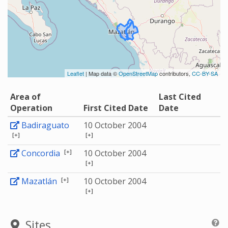
Leaflet
| Map data ©
OpenStreetMap
contributors,
CC-BY-SA
Area of
Last Cited
Operation
First Cited Date
Date
Badiraguato
10 October 2004
[+]
[+]
[+]
Concordia
10 October 2004
[+]
[+]
Mazatlán
10 October 2004
[+]
Sites