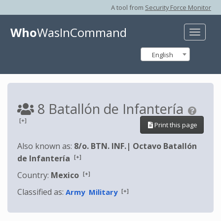
A tool from
Security Force Monitor
Who
WasInCommand
Toggle
naviga
English
8 Batallón de Infantería
[+]
Print this page
Also known as:
8/o. BTN. INF.
|
Octavo Batallón
[+]
de Infantería
[+]
Country:
Mexico
Classified as:
[+]
Army
Military