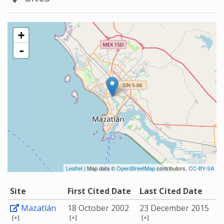
+
-
Leaflet
| Map data ©
OpenStreetMap
contributors,
CC-BY-SA
Site
First Cited Date
Last Cited Date
Mazatlán
18 October 2002
23 December 2015
[+]
[+]
[+]