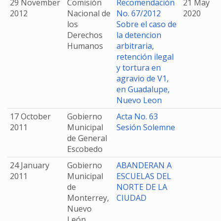
29 November
Comisión
Recomendación
21 May
2012
Nacional de
No. 67/2012
2020
los
Sobre el caso de
Derechos
la detencion
Humanos
arbitraria,
retención ilegal
y tortura en
agravio de V1,
en Guadalupe,
Nuevo Leon
17 October
Gobierno
Acta No. 63
2011
Municipal
Sesión Solemne
de General
Escobedo
24 January
Gobierno
ABANDERAN A
2011
Municipal
ESCUELAS DEL
de
NORTE DE LA
Monterrey,
CIUDAD
Nuevo
León