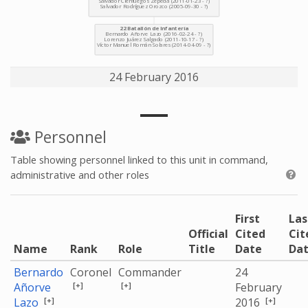
24 February 2016
Personnel
Table showing personnel linked to this unit in command,
administrative and other roles
First
Las
Official
Cited
Cit
Name
Rank
Role
Title
Date
Da
Bernardo
Coronel
Commander
24
[+]
[+]
Añorve
February
[+]
[+]
Lazo
2016