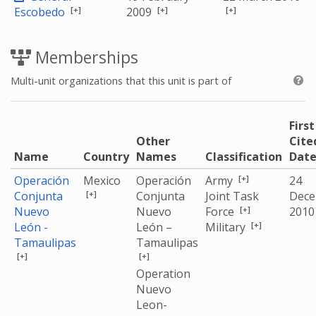
[+]
[+]
[+]
Escobedo
2009
Memberships
Multi-unit organizations that this unit is part of
First
Other
Cite
Name
Country
Names
Classification
Dat
[+]
Operación
Mexico
Operación
Army
24
[+]
Conjunta
Conjunta
Joint Task
Dec
[+]
Nuevo
Nuevo
Force
201
[+]
León -
León –
Military
Tamaulipas
Tamaulipas
[+]
[+]
Operation
Nuevo
Leon-