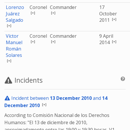
Lorenzo
Coronel
Commander
17
[+]
[+]
Juárez
October
[+]
Salgado
2011
[+]
Víctor
Coronel
Commander
9 April
[+]
[+]
[+]
Manuel
2014
Román
Solares
[+]
Incidents
Incident between
13 December 2010
and
14
[+]
December 2010
According to Comisión Nacional de los Derechos
Humanos: "El 13 de diciembre de 2010,
aproximadamente entre las 19:00 y 19:30 horas, V1,