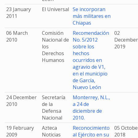
23 January
El Universal
Se incorporan
2011
más militares en
Chiapas
06 March
Comisión
Recomendación
02
2010
Nacional de
No. 5/2012
December
los
sobre los
2019
Derechos
hechos
Humanos
ocurridos en
agravio de V1,
en el municipio
de García,
Nuevo León
24 December
Secretaría
Monterrey, N.L.,
2010
de la
a 24 de
Defensa
diciembre de
Nacional
2010.
19 February
Azteca
Reconocimiento
05 Octobe
2009
Noticias
al Ejército en su
2018