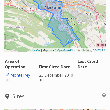
Leaflet
| Map data ©
OpenStreetMap
contributors,
CC-BY-SA
Area of
Last Cited
Operation
First Cited Date
Date
Monterrey
23 December 2010
[+]
[+]
Sites