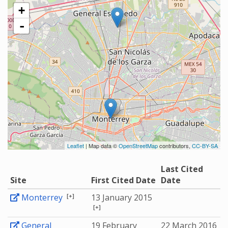
+
-
Leaflet
| Map data ©
OpenStreetMap
contributors,
CC-BY-SA
Last Cited
Site
First Cited Date
Date
[+]
Monterrey
13 January 2015
[+]
General
19 February
22 March 2016