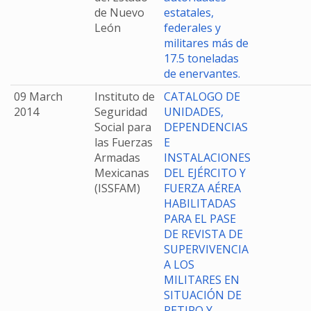
de Nuevo
estatales,
León
federales y
militares más de
17.5 toneladas
de enervantes.
09 March
Instituto de
CATALOGO DE
2014
Seguridad
UNIDADES,
Social para
DEPENDENCIAS
las Fuerzas
E
Armadas
INSTALACIONES
Mexicanas
DEL EJÉRCITO Y
(ISSFAM)
FUERZA AÉREA
HABILITADAS
PARA EL PASE
DE REVISTA DE
SUPERVIVENCIA
A LOS
MILITARES EN
SITUACIÓN DE
RETIRO Y