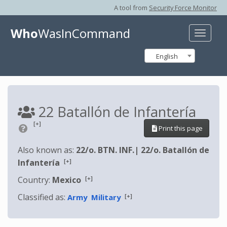
A tool from
Security Force Monitor
Who
WasInCommand
Toggle
naviga
English
22 Batallón de Infantería
[+]
Print this page
Also known as:
22/o. BTN. INF.
|
22/o. Batallón de
[+]
Infantería
[+]
Country:
Mexico
Classified as:
[+]
Army
Military