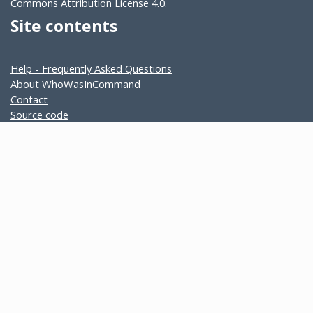
Commons Attribution License 4.0
.
Site contents
Help - Frequently Asked Questions
About WhoWasInCommand
Contact
Source code