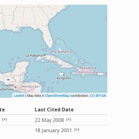
Leaflet
| Map data ©
OpenStreetMap
contributors,
CC-BY-SA
te
Last Cited Date
[+]
[+]
8
22 May 2008
[+]
18 January 2001