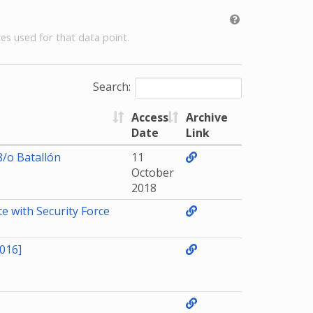
es used for that data point.
Search:
Access
Archive
Date
Link
/o Batallón
11
October
2018
e with Security Force
016]