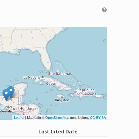
Leaflet
| Map data ©
OpenStreetMap
contributors,
CC-BY-SA
Last Cited Date