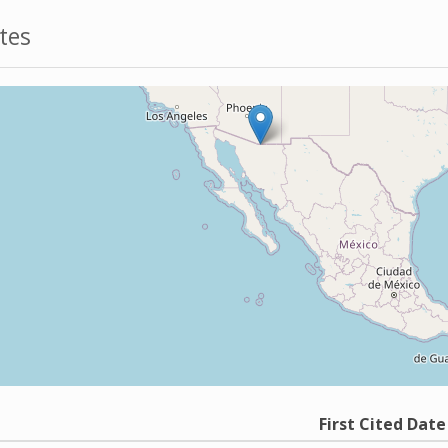
tes
First Cited Date