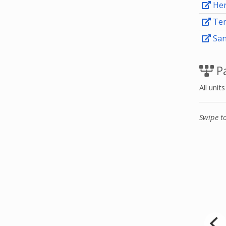
Her
Ten
San
Pa
All unit
Swipe t