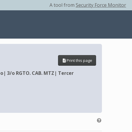
A tool from
Security Force Monitor
Print this page
do
|
3/o RGTO. CAB. MTZ
|
Tercer