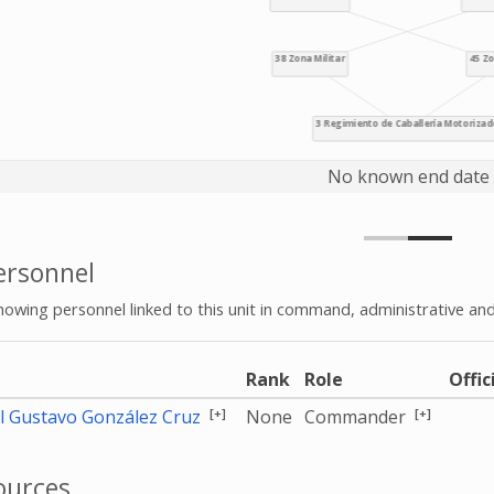
No known end date
rsonnel
howing personnel linked to this unit in command, administrative and
e
Rank
Role
Offic
[+]
[+]
l Gustavo González Cruz
None
Commander
ources