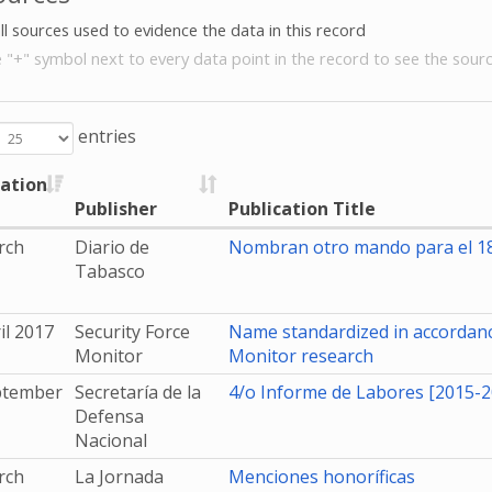
all sources used to evidence the data in this record
e "+" symbol next to every data point in the record to see the sourc
entries
cation
Publisher
Publication Title
rch
Diario de
Nombran otro mando para el 18
Tabasco
il 2017
Security Force
Name standardized in accordanc
Monitor
Monitor research
ptember
Secretaría de la
4/o Informe de Labores [2015-2
Defensa
Nacional
rch
La Jornada
Menciones honoríficas