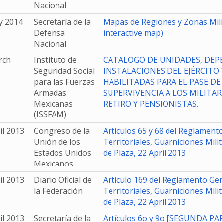
Nacional
y 2014
Secretaría de la
Mapas de Regiones y Zonas Mil
Defensa
interactive map)
Nacional
rch
Instituto de
CATALOGO DE UNIDADES, DEP
Seguridad Social
INSTALACIONES DEL EJÉRCITO 
para las Fuerzas
HABILITADAS PARA EL PASE DE
Armadas
SUPERVIVENCIA A LOS MILITAR
Mexicanas
RETIRO Y PENSIONISTAS.
(ISSFAM)
il 2013
Congreso de la
Artículos 65 y 68 del Reglamen
Unión de los
Territoriales, Guarniciones Milit
Estados Unidos
de Plaza, 22 April 2013
Mexicanos
il 2013
Diario Oficial de
Artículo 169 del Reglamento Ge
la Federación
Territoriales, Guarniciones Milit
de Plaza, 22 April 2013
il 2013
Secretaría de la
Artículos 6o y 9o [SEGUNDA PA