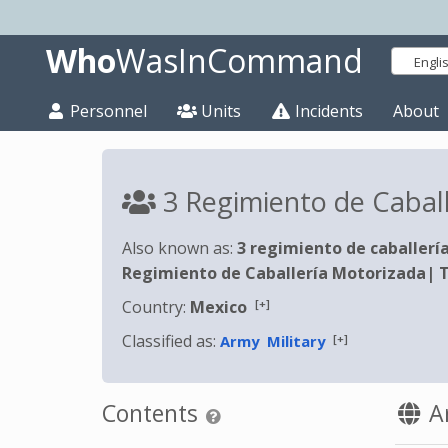
Who
WasInCommand
Engli
Personnel
Units
Incidents
About
3 Regimiento de Cabal
Also known as:
3 regimiento de caballerí
Regimiento de Caballería Motorizada
|
T
[+]
Country:
Mexico
Classified as:
[+]
Army
Military
Contents
Ar