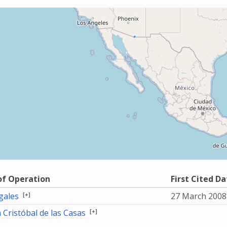
of Operation
First Cited Da
[+]
ales
27 March 200
[+]
 Cristóbal de las Casas