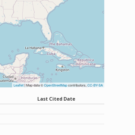
Leaflet
| Map data ©
OpenStreetMap
contributors,
CC-BY-SA
Last Cited Date