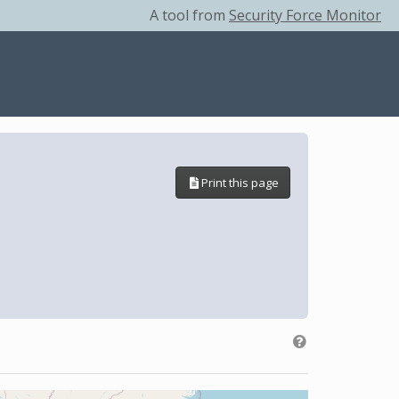
A tool from
Security Force Monitor
Print this page