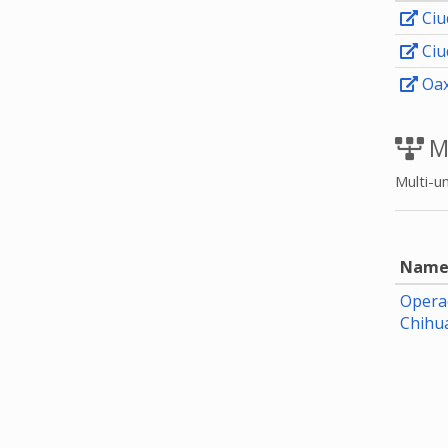
Ciu
Ciu
Oa
M
Multi-un
Nam
Opera
Chihu