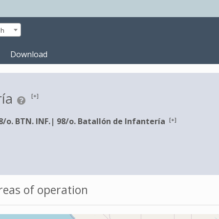
sh
Download
ría
[+]
[+]
8/o. BTN. INF.
|
98/o. Batallón de Infantería
eas of operation