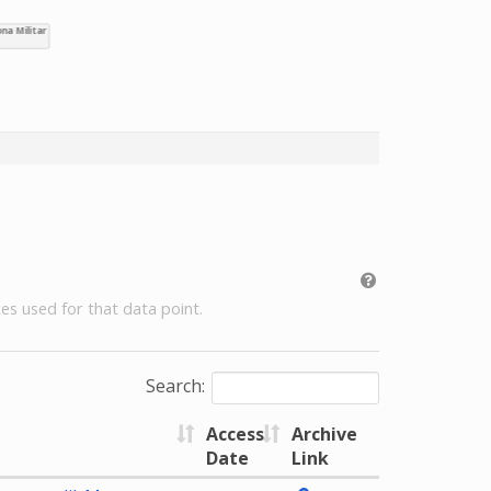
es used for that data point.
Search:
Access
Archive
Date
Link