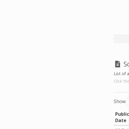
 2013
S
List of 
Click th
Show
Publi
Date