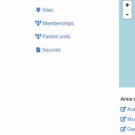
+
Sites
-
Memberships
Parent units
Sources
Area 
Aca
Mun
Oax