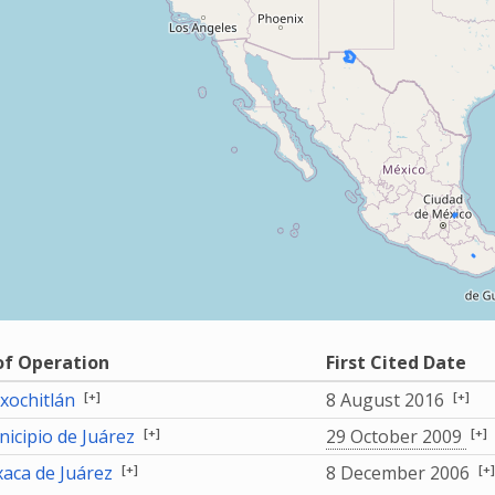
of Operation
First Cited Date
[+]
[+]
xochitlán
8 August 2016
[+]
[+]
icipio de Juárez
29 October 2009
[+]
[+]
aca de Juárez
8 December 2006