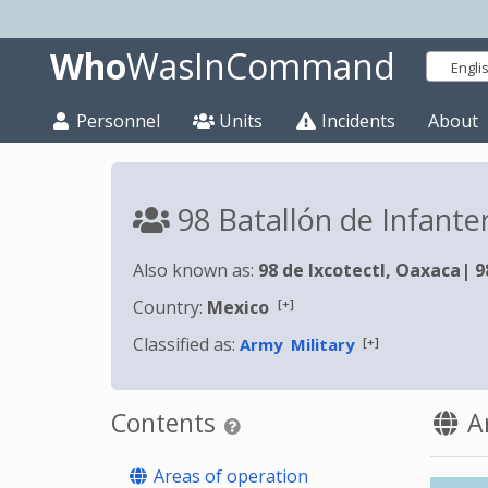
Who
WasInCommand
Engli
Personnel
Units
Incidents
About
98 Batallón de Infante
Also known as:
98 de Ixcotectl, Oaxaca
|
9
[+]
Country:
Mexico
Classified as:
[+]
Army
Military
Contents
Ar
Areas of operation