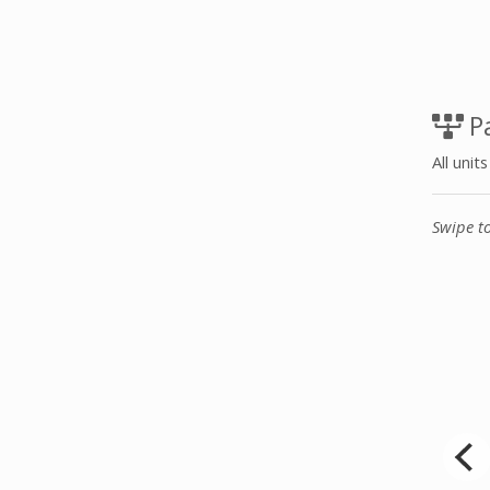
Pa
All unit
Swipe t