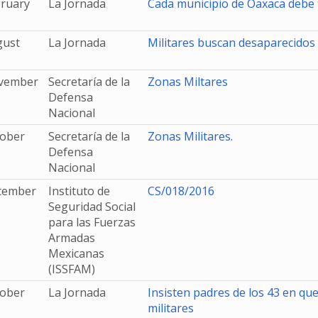
bruary
La Jornada
Cada municipio de Oaxaca debe t
gust
La Jornada
Militares buscan desaparecidos p
vember
Secretaría de la
Zonas Miltares
Defensa
Nacional
tober
Secretaría de la
Zonas Militares.
Defensa
Nacional
cember
Instituto de
CS/018/2016
Seguridad Social
para las Fuerzas
Armadas
Mexicanas
(ISSFAM)
tober
La Jornada
Insisten padres de los 43 en que 
militares