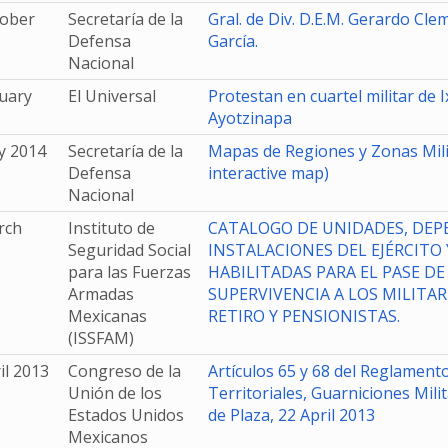
tober
Secretaría de la
Gral. de Div. D.E.M. Gerardo Cl
Defensa
García.
Nacional
uary
El Universal
Protestan en cuartel militar de 
Ayotzinapa
y 2014
Secretaría de la
Mapas de Regiones y Zonas Mil
Defensa
interactive map)
Nacional
rch
Instituto de
CATALOGO DE UNIDADES, DEP
Seguridad Social
INSTALACIONES DEL EJÉRCITO 
para las Fuerzas
HABILITADAS PARA EL PASE DE
Armadas
SUPERVIVENCIA A LOS MILITAR
Mexicanas
RETIRO Y PENSIONISTAS.
(ISSFAM)
il 2013
Congreso de la
Artículos 65 y 68 del Reglamen
Unión de los
Territoriales, Guarniciones Milit
Estados Unidos
de Plaza, 22 April 2013
Mexicanos