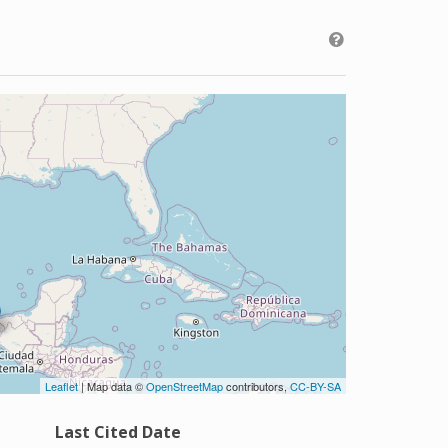
Leaflet
| Map data ©
OpenStreetMap
contributors,
CC-BY-SA
Last Cited Date