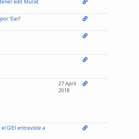
ener edil: Murat
or ‘Earl'
27 April
2018
el GIEI entreviste a