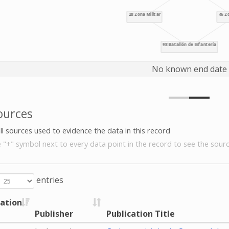
No known end date
ources
all sources used to evidence the data in this record
e "+" symbol next to every data point in the record to see the sourc
entries
cation
Publisher
Publication Title