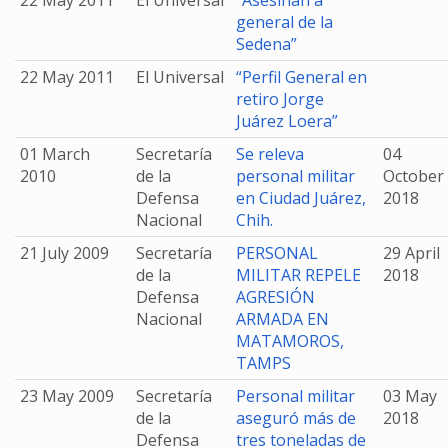
22 May 2011
El Universal
“Asesinan a
general de la
Sedena”
22 May 2011
El Universal
“Perfil General en
retiro Jorge
Juárez Loera”
01 March
Secretaría
Se releva
04
2010
de la
personal militar
October
Defensa
en Ciudad Juárez,
2018
Nacional
Chih.
21 July 2009
Secretaría
PERSONAL
29 April
de la
MILITAR REPELE
2018
Defensa
AGRESIÓN
Nacional
ARMADA EN
MATAMOROS,
TAMPS
23 May 2009
Secretaría
Personal militar
03 May
de la
aseguró más de
2018
Defensa
tres toneladas de