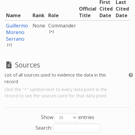
First
Last
Official
Cited
Cited
Name
Rank
Role
Title
Date
Date
Guillermo
None
Commander
[+]
Moreno
Serrano
[+]
Sources
List of all sources used to evidence the data in this
record
Click the "+" symbol next to every data point in the
record to see the sources used for that data point.
Show
entries
Search: