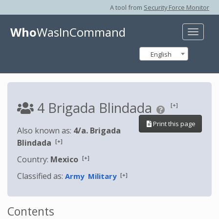
A tool from
Security Force Monitor
Who
WasInCommand
Toggle
naviga
English
4 Brigada Blindada
[+]
Print this page
Also known as:
4/a. Brigada
[+]
Blindada
[+]
Country:
Mexico
Classified as:
[+]
Army
Military
Contents