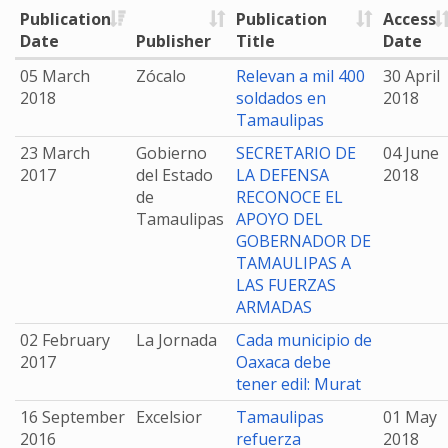
Publication
Publication
Access
Date
Publisher
Title
Date
05 March
Zócalo
Relevan a mil 400
30 April
2018
soldados en
2018
Tamaulipas
23 March
Gobierno
SECRETARIO DE
04 June
2017
del Estado
LA DEFENSA
2018
de
RECONOCE EL
Tamaulipas
APOYO DEL
GOBERNADOR DE
TAMAULIPAS A
LAS FUERZAS
ARMADAS
02 February
La Jornada
Cada municipio de
2017
Oaxaca debe
tener edil: Murat
16 September
Excelsior
Tamaulipas
01 May
2016
refuerza
2018