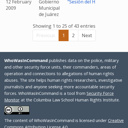
12 February
Gobierno
“Sesión del H
2009
Municipal
de Juárez
Showing 1 to 25 of 43 entries
Previous
1
2
Next
WhoWasInCommand
publishes data on the police, military
and other security force units, their commanders, areas of
operation and connections to allegations of human rights
abuses. The site helps human rights researchers, investigative
journalists and anyone seeking more accountable security
forces. WhoWasInCommand is a tool from
Security Force
Monitor
at the Columbia Law School Human Rights Institute.
The content of WhoWasInCommand is licensed under
Creative
Commons Attribution License 4.0
.