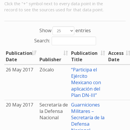
Click the "+" symbol next to every data point in the
record to see the sources used for that data point.
Show
entries
Search:
Publication
Publication
Access
Date
Publisher
Title
Date
26 May 2017
Zócalo
“Participa el
Ejército
Mexicano con
aplicación del
Plan DN-III”
20 May 2017
Secretaría de
Guarniciones
la Defensa
Militares –
Nacional
Secretaría de la
Defensa