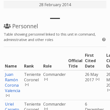
28 February 2014
Personnel
Table showing personnel linked to this unit in command,
administrative and other roles
First
L
Official
Cited
C
Name
Rank
Role
Title
Date
D
Juan
Teniente
Commander
26 May
2
[+]
[+]
Ramón
Coronel
2017
M
[+]
Corona
2
[+
Valencia
[+]
Uriel
Teniente
Commander
6
[+]
Carreto
Coronel
December