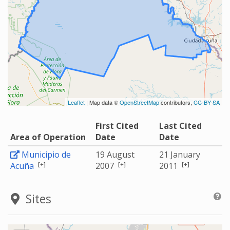
Leaflet
| Map data ©
OpenStreetMap
contributors,
CC-BY-SA
First Cited
Last Cited
Area of Operation
Date
Date
Municipio de
19 August
21 January
[+]
[+]
[+]
Acuña
2007
2011
Sites