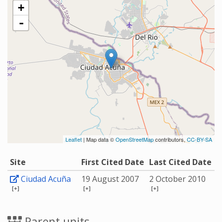
+
-
Leaflet
| Map data ©
OpenStreetMap
contributors,
CC-BY-SA
Site
First Cited Date
Last Cited Date
Ciudad Acuña
19 August 2007
2 October 2010
[+]
[+]
[+]
Parent units