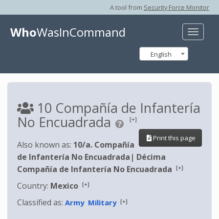
A tool from
Security Force Monitor
Who
WasInCommand
Toggle
naviga
English
10 Compañía de Infantería
No Encuadrada
[+]
Print this page
Also known as:
10/a. Compañía
de Infantería No Encuadrada
|
Décima
[+]
Compañía de Infantería No Encuadrada
[+]
Country:
Mexico
Classified as:
[+]
Army
Military