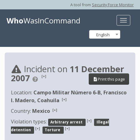
A tool from
Security Force Monitor
Who
WasInCommand
Toggle
naviga
English
Incident on
11 December
2007
[+]
Print this page
Location:
Campo Militar Número 6-B, Francisco
[+]
I. Madero, Coahuila
[+]
Country:
Mexico
[+]
Violation types:
Arbitrary arrest
Illegal
[+]
[+]
detention
Torture