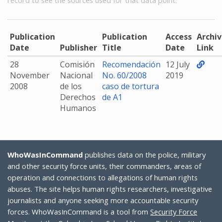
record to see the sources used for that data point.
33/o. Batallón de Infantería de la sexta zona militar en
[+]
Torreón, Coahuila”.
Publication
Publication
Access
Archi
Date
Publisher
Title
Date
Link
28
Comisión
Recomendación
12 July
November
Nacional
No. 60/2008
2019
2008
de los
caso de tortura
Derechos
de A1
Humanos
WhoWasInCommand
publishes data on the police, military
and other security force units, their commanders, areas of
operation and connections to allegations of human rights
abuses. The site helps human rights researchers, investigative
journalists and anyone seeking more accountable security
forces. WhoWasInCommand is a tool from
Security Force