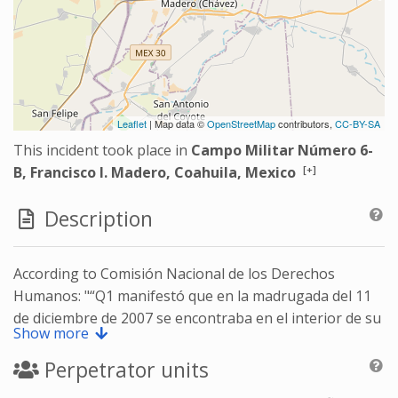
Leaflet
| Map data ©
OpenStreetMap
contributors,
CC-BY-SA
This incident took place in
Campo Militar Número 6-
[+]
B, Francisco I. Madero, Coahuila, Mexico
Description
According to Comisión Nacional de los Derechos
Humanos: "“Q1 manifestó que en la madrugada del 11
de diciembre de 2007 se encontraba en el interior de su
Show more
domicilio, cuando se presentó T2 para informar que A1
había sido detenido por elementos del Ejército
Perpetrator units
Mexicano, por lo que de inmediato se trasladó a la