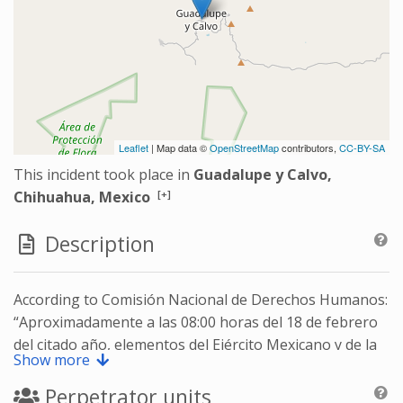
Leaflet
| Map data ©
OpenStreetMap
contributors,
CC-BY-SA
This incident took place in
Guadalupe y Calvo,
[+]
Chihuahua, Mexico
Description
According to Comisión Nacional de Derechos Humanos:
“Aproximadamente a las 08:00 horas del 18 de febrero
del citado año, elementos del Ejército Mexicano y de la
Show more
Policía Ministerial de la Procuraduría General de Justicia
del Estado de Chihuahua, hoy Fiscalía General de
Perpetrator units