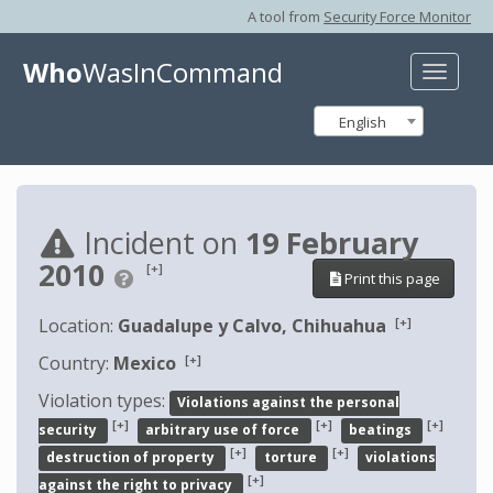
A tool from
Security Force Monitor
Who
WasInCommand
Toggle
naviga
English
Incident on
19 February
2010
[+]
Print this page
[+]
Location:
Guadalupe y Calvo, Chihuahua
[+]
Country:
Mexico
Violation types:
Violations against the personal
[+]
[+]
[+]
security
arbitrary use of force
beatings
[+]
[+]
destruction of property
torture
violations
[+]
against the right to privacy