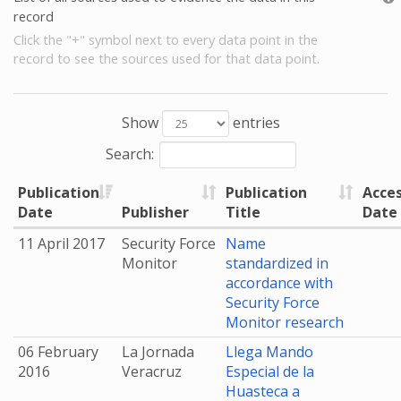
record
Click the "+" symbol next to every data point in the
record to see the sources used for that data point.
Show
entries
Search:
Publication
Publication
Acce
Date
Publisher
Title
Date
11 April 2017
Security Force
Name
Monitor
standardized in
accordance with
Security Force
Monitor research
06 February
La Jornada
Llega Mando
2016
Veracruz
Especial de la
Huasteca a