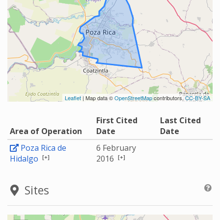
Leaflet
| Map data ©
OpenStreetMap
contributors,
CC-BY-SA
First Cited
Last Cited
Area of Operation
Date
Date
Poza Rica de
6 February
[+]
[+]
Hidalgo
2016
Sites