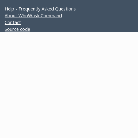
Help - Frequently Asked Questions
About WhoWasInCommand
Contact
Source code