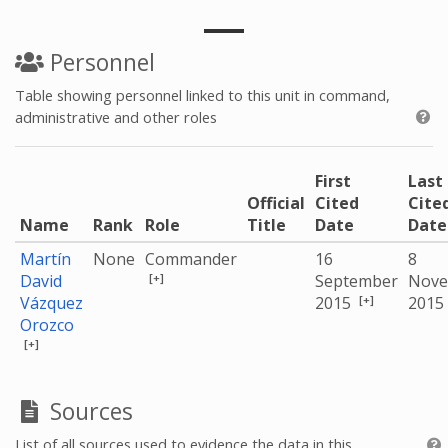
Personnel
Table showing personnel linked to this unit in command,
administrative and other roles
First
Last
Official
Cited
Cite
Name
Rank
Role
Title
Date
Date
Martín
None
Commander
16
8
[+]
David
September
Nove
[+]
Vázquez
2015
2015
Orozco
[+]
Sources
List of all sources used to evidence the data in this