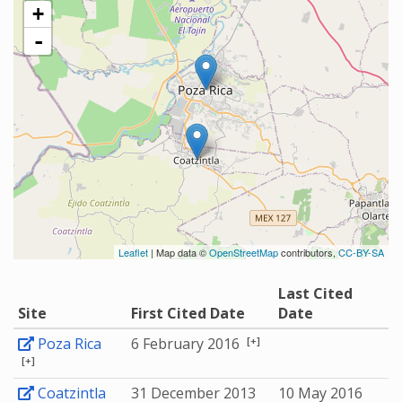
+
-
Leaflet
| Map data ©
OpenStreetMap
contributors,
CC-BY-SA
Last Cited
Site
First Cited Date
Date
[+]
Poza Rica
6 February 2016
[+]
Coatzintla
31 December 2013
10 May 2016