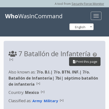
A tool from
Security Force Monitor
Who
WasInCommand
Toggle
naviga
English
7 Batallón de Infantería
[+]
Print this page
Also known as:
7/o. B.I.
|
7/o. BTN. INF.
|
7/o.
Batallón de Infantería
|
7bi
|
séptimo batallón
[+]
de infantería
[+]
Country:
Mexico
Classified as:
[+]
Army
Military